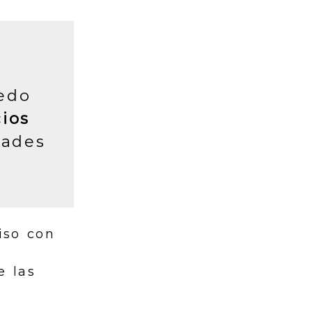
edo
cios
ades
iso con
n
e las