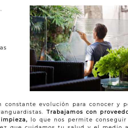
.
las
constante evolución para conocer y p
vanguardistas.
Trabajamos con proveed
limpieza,
lo que nos permite conseguir
 vez que cuidamos tu salud y el medio 